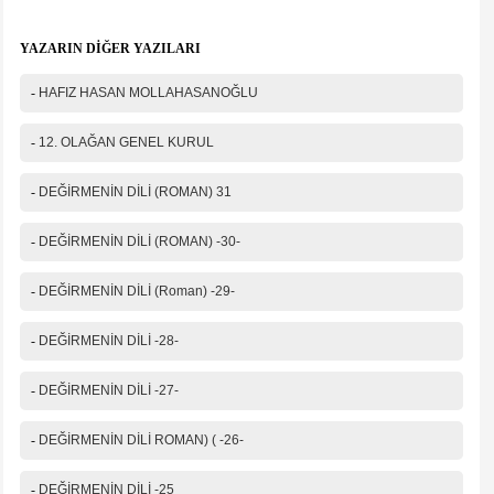
Ad Soyad(*)
YAZARIN DİĞER YAZILARI
Mail
-
HAFIZ HASAN MOLLAHASANOĞLU
Telefon
-
12. OLAĞAN GENEL KURUL
Mesajınız(*)
-
DEĞİRMENİN DİLİ (ROMAN) 31
-
DEĞİRMENİN DİLİ (ROMAN) -30-
IP Adresiniz
-
DEĞİRMENİN DİLİ (Roman) -29-
216.73.216.227
Güvenlik kodu
-
DEĞİRMENİN DİLİ -28-
-
DEĞİRMENİN DİLİ -27-
-
DEĞİRMENİN DİLİ ROMAN) ( -26-
-
DEĞİRMENİN DİLİ -25