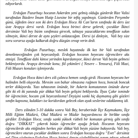
ediyorlardı.
Erdoğan Pazarbaşı hocanın Askerden yeni gelmiş olduğu günlerde Rize Valisi
tarafından İkizdere İmam Hatip Lisesine bir teftiş yapılmıştı. Günlerden Perşembe
günü, öğleden önce son iki ders Erdoğan Hoca Ali Can’ların sınıfında iki ders üst
üste Arapça dersi vardı. Erdoğan hoca birinci derse gelerek; çocuklar İkinci
dersimize Vali bey bizim sınıfımıza girecek, tahtaya yazacaklarımı teneffüste sakın
silmeyin, ikinci derste de aynı şeyleri anlatacağım. Dersi iyi dinleyin, Vali bey size
soru sorarsa ayağa kalkarak doğru düzgün cevap verin dedi.
Erdoğan Pazarbaşı, meslek hayatında ilk kez bir Vali tarafından
denetleneceğinden çok heyecanlıydı. Erdoğan hocanın heyecanı öğrencilere aks
etmişti. Teneffüste dahi kimse yerinden kıpırdamıyor, ikinci derste Vali beyim gelmesi
bekleniyordu. Arapça dersinde konu; fiil çekimleri ( Nesere – Yensuru), Fiili Mazi,
Fiili Muzarı konuları işleniyordu.
Erdoğan Hoca ikinci ders zili çalınca hemen sınıfa girdi. Hocanın heyecanı her
halinden belli oluyordu. Mevsim son bahar olmasına rağmen hoca, boncuk boncuk
terler döküyordu. Yazı tahtasının önünde, bir Askerin komutanının önünde durur
gibi iki eli iki yanında pür dikkat Vali beyin gelişini bekliyordu. İlyas Çakır isminde
bir öğrencinin; hocam çok heyecanlısınız! Deyişini sanki hiç duymamış gibi gözleri
sınıfın kapısına, kulakları ise koridordan gelecek olan ayak seslerine odaklanmış idi.
Ders zilinden 5-10 dakika sonra Vali Bey, beraberinde İlçe Kaymakamı, İlçe
Milli Eğitim Müdürü, Okul Müdürü ve Müdür başyardımcısı ile birlikte sınıfa
girdiler. Erdoğan Hoca; sınıfa sanki yüksek rütbeli bir komutan girmiş gibi sınıfa
doğru “DİKKAT” çekerek bütün öğrenciler ayağa fırladı. Hocanın heyecanı
öğrencilerde aks ettiğinden herkes pür dikkat Vali beyin yüzüne bakıyordu. Vali bey,
öğrencilere oturun çocuklar dedikten sonra Erdoğan hocaya doğru “Evet” dersimiz
ne! Diye söyleyince Erdoğan Hoca birinci derste söylediklerini aynen tekrar ederek