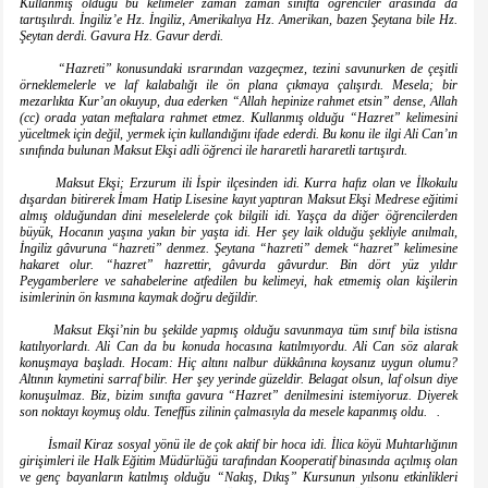
Kullanmış olduğu bu kelimeler zaman zaman sınıfta öğrenciler arasında da
tartışılırdı. İngiliz’e Hz. İngiliz, Amerikalıya Hz. Amerikan, bazen Şeytana bile Hz.
Şeytan derdi. Gavura Hz. Gavur derdi.
“Hazreti” konusundaki ısrarından vazgeçmez, tezini savunurken de çeşitli
örneklemelerle ve laf kalabalığı ile ön plana çıkmaya çalışırdı. Mesela; bir
mezarlıkta Kur’an okuyup, dua ederken “Allah hepinize rahmet etsin” dense, Allah
(cc) orada yatan meftalara rahmet etmez. Kullanmış olduğu “Hazret” kelimesini
yüceltmek için değil, yermek için kullandığını ifade ederdi. Bu konu ile ilgi Ali Can’ın
sınıfında bulunan Maksut Ekşi adli öğrenci ile hararetli hararetli tartışırdı.
Maksut Ekşi; Erzurum ili İspir ilçesinden idi. Kurra hafız olan ve İlkokulu
dışardan bitirerek İmam Hatip Lisesine kayıt yaptıran Maksut Ekşi Medrese eğitimi
almış olduğundan dini meselelerde çok bilgili idi. Yaşça da diğer öğrencilerden
büyük, Hocanın yaşına yakın bir yaşta idi. Her şey laik olduğu şekliyle anılmalı,
İngiliz gâvuruna “hazreti” denmez. Şeytana “hazreti” demek “hazret” kelimesine
hakaret olur. “hazret” hazrettir, gâvurda gâvurdur. Bin dört yüz yıldır
Peygamberlere ve sahabelerine atfedilen bu kelimeyi, hak etmemiş olan kişilerin
isimlerinin ön kısmına kaymak doğru değildir.
Maksut Ekşi’nin bu şekilde yapmış olduğu savunmaya tüm sınıf bila istisna
katılıyorlardı. Ali Can da bu konuda hocasına katılmıyordu. Ali Can söz alarak
konuşmaya başladı. Hocam: Hiç altını nalbur dükkânına koysanız uygun olumu?
Altının kıymetini sarraf bilir. Her şey yerinde güzeldir. Belagat olsun, laf olsun diye
konuşulmaz. Biz, bizim sınıfta gavura “Hazret” denilmesini istemiyoruz. Diyerek
son noktayı koymuş oldu. Teneffüs zilinin çalmasıyla da mesele kapanmış oldu. .
İsmail Kiraz sosyal yönü ile de çok aktif bir hoca idi. İlica köyü Muhtarlığının
girişimleri ile Halk Eğitim Müdürlüğü tarafından Kooperatif binasında açılmış olan
ve genç bayanların katılmış olduğu “Nakış, Dıkış” Kursunun yılsonu etkinlikleri