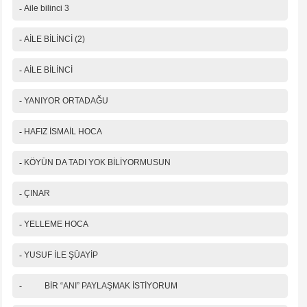
-
Aile bilinci 3
-
AİLE BİLİNCİ (2)
-
AİLE BİLİNCİ
-
YANIYOR ORTADAĞU
-
HAFIZ İSMAİL HOCA
-
KÖYÜN DA TADI YOK BİLİYORMUSUN
-
ÇINAR
-
YELLEME HOCA
-
YUSUF İLE ŞÜAYİP
-
BİR “ANI” PAYLAŞMAK İSTİYORUM