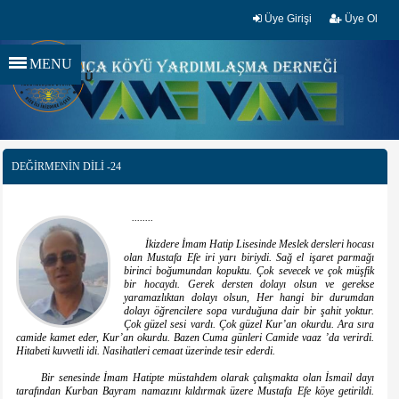
Üye Girişi
Üye Ol
MENU
DEĞİRMENİN DİLİ -24
........
İkizdere İmam Hatip Lisesinde Meslek dersleri hocası
olan Mustafa Efe iri yarı biriydi. Sağ el işaret parmağı
birinci boğumundan kopuktu. Çok sevecek ve çok müşfik
bir hocaydı. Gerek dersten dolayı olsun ve gerekse
yaramazlıktan dolayı olsun, Her hangi bir durumdan
dolayı öğrencilere sopa vurduğuna dair bir şahit yoktur.
Çok güzel sesi vardı. Çok güzel Kur’an okurdu. Ara sıra
camide kamet eder, Kur’an okurdu. Bazen Cuma günleri Camide vaaz ’da verirdi.
Hitabeti kuvvetli idi. Nasihatleri cemaat üzerinde tesir ederdi.
Bir senesinde İmam Hatipte müstahdem olarak çalışmakta olan İsmail dayı
tarafından Kurban Bayram namazını kıldırmak üzere Mustafa Efe köye getirildi.