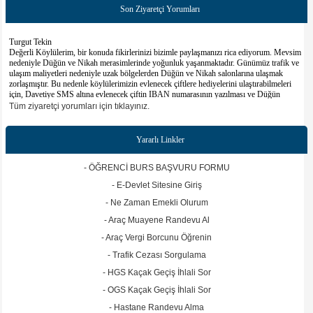
Son Ziyaretçi Yorumları
Turgut Tekin
Değerli Köylülerim, bir konuda fikirlerinizi bizimle paylaşmanızı rica ediyorum. Mevsim
nedeniyle Düğün ve Nikah merasimlerinde yoğunluk yaşanmaktadır. Günümüz trafik ve
ulaşım maliyetleri nedeniyle uzak bölgelerden Düğün ve Nikah salonlarına ulaşmak
zorlaşmıştır. Bu nedenle köylülerimizin evlenecek çiftlere hediyelerini ulaştırabilmeleri
için, Davetiye SMS altına evlenecek çiftin IBAN numarasının yazılması ve Düğün
davetiyelerinin dağıtılmasında yaşanan zorluk nedeniyle davetiyelerin toplu sms olarak
Tüm ziyaretçi yorumları için tıklayınız.
gönderilmesinin yeterli olacağı önerisi hakkındaki görüşlerinizi paylaşmanızı rica ederim.
Hüseyin aksu
Emeği geçen herkesten Allah razı olsun
Yararlı Linkler
Turgut Tekin
- ÖĞRENCİ BURS BAŞVURU FORMU
Değerli köylülerim öncelikle uzaktan yakından Ilıcaköyü Derneği, köy muhtarlığı ve
köyümüzle ilgili konuları yakından takip ettiğiniz için hepinize teşekkür ederim.
- E-Devlet Sitesine Giriş
Köyümüzle ilgili faydalı olabilecek görüş ve önerilerinizi web sitemizin ziyaretci
yorumları alanında paylaşmanız, daha faydalı olacağı kanaatindeyim. Sitemizin
- Ne Zaman Emekli Olurum
yayinlamasini istediginiz haber, bilgi. belge ve resimleri bizimle paylasabilirsiniz. Olumlu
- Araç Muayene Randevu Al
veya olumsuz goruslerinizi, musait vakitlerinizde bu mecrada tum koylulerimizin takip
edebilmesi için paylasminizi rica ederiz. Saygılarımla
- Araç Vergi Borcunu Öğrenin
- Trafik Cezası Sorgulama
- HGS Kaçak Geçiş İhlali Sor
- OGS Kaçak Geçiş İhlali Sor
- Hastane Randevu Alma