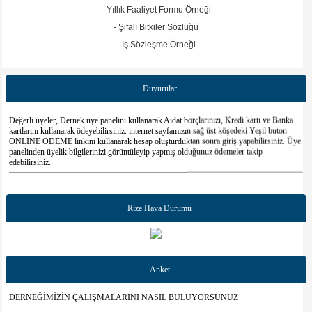
- Yıllık Faaliyet Formu Örneği
- Şifalı Bitkiler Sözlüğü
- İş Sözleşme Örneği
Duyurular
Değerli üyeler, Dernek üye panelini kullanarak Aidat borçlarınızı, Kredi kartı ve Banka
kartlarını kullanarak ödeyebilirsiniz. internet sayfamızın sağ üst köşedeki Yeşil buton
ONLİNE ÖDEME linkini kullanarak hesap oluşturduktan sonra giriş yapabilirsiniz. Üye
panelinden üyelik bilgilerinizi görüntüleyip yapmış olduğunuz ödemeler takip
edebilirsiniz.
GENEL KURUL DUYURUSU
Derneğimizin seçimli olağan Genel Kurulu 11 Ocak 2026 Pazar günü Bahçelievler
Dernek Merkezinde Saat 13:00 da yapılacaktır. Çoğunluk sağlanamadığı taktirde ,18
Ocak 2026 Pazar günü aynı yer ve aynı saatte tekrar edilecektir. Derneğimizin tüm üyeleri
Rize Hava Durumu
davetlidir.
**DUYURU**
01/10/2008 tarihli ve 30552 sayili Resm Gazete'de yayımlanan Dernekler Yonetmeliginin
83. maddesine göre derneklerin üyelerine ait bilgileri DERBIS'e (Dernek Bilgi Sistemi )
kaydetme zorunlulugu getirildi. Bu nedenle 2023-2024-2025 yılına ait aidatların ödemesi
Anket
ve sistemdeki kişi listelerinin güncellenmesi gerekmektedir.Üye bilgilerinin iletilmemesi
veya yıllık aidatın ödenmemesi durumunda Dernek Tüzüğünün ilgili Maddesi gereği
DERNEĞİMİZİN ÇALIŞMALARINI NASIL BULUYORSUNUZ
üyelikleri düşmüş olacak.
“ Dernek üye aidat ödemelerini AKBANK İSTANBUL ÇAĞLAYAN ŞUBESİ