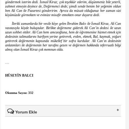
göndermek isterim dedi. İsmail Kiraz; çok teşekkür ederim, düşünmeniz bile yeterli,
zahmet etmeyin deyince de, Değirmenci dede; şimdi sende benim bir yeğenim oldun
ben Ali Can ile Pazartesi gönderirim. Ayrıca da müsait olduğunuz her zaman sizi
köyümüzde görmekten ve evimize misafir etmekten onur duyarız dedi.
İleriki zamanlarda bir vesile köye gelen İbrahim Balcı ile İsmail Kiraz, Ali Can
vasıtasıyla köyde buluştular. Birlikte değirmene giderek Ali Can’in dedesi ile uzun
uzun sohbet ettiler. Ali Can hem amcaoğluna, hem de öğretmenine hizmet etmek için
dedesinin talimatlarını harfiyen yerine getirerek, evden, ekmek, Bal, kaymak, yoğurt
getirerek değirmenin kapısında mükellef bir sofra kurdular. Ali Can’ın dedesinin
anlatımları ile değirmenin her tarafını gezen ve değirmen hakkında teferruatlı bilgi
almış olan İsmail Kiraz çok memnun oldu.
….
HÜSEYİN BALCI
Okunma Sayısı: 332
Yorum Ekle