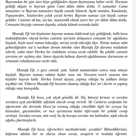
Bayramdan bir gün önce köye geldiğinden duyan duymayana haber verdi. Hocanın
geldiği akşam ve bayram günü Cami tıklım tıklım doldu. O zamanlar Cuma
namazları ve Bayram namazları büyük camide kılınırdı. Aşeki vaneden, Katalanda,
Papayıneden, İstainerden çoluk çocuk herkes Bayram namazı için büyük camiye
geldiler. Caminin alt kat, üst kat, müezzinlik olmak üzere her yer tıklım tıklım doldu.
Cemaatin birçoğu camının dışında, avluda kılmak zorunda kaldı.
Mustafa Efe’nin köyümüze bayram namazı kıldırmak için geldiğinde, belki hava
muhalefetinden olacak herkes caminin içerisine doluşunca cemaatte bir uğuldama
başladı, böyle nasıl namaz kılacağız, nereye secde edeceğiz diye. Henüz namaz vakti
gelmediğinden vaz’u nasihate devam etmekte olan Mustafa Efe duruma müdahale
ederek; sakin olun! Herkes bir öndekinin sırtına secde edebilir. Bu şekilde caminin
içerisine yer açılmış olur, kimse dışarda kalmaz diyerek uğuldamanın durmasına ve
cemaatin rahatlamasına vesile oldu.
Mustafa Efe, o gece camide yattı. Sabah namazından sonra vaaz etmeye
başladı. Bayram namazı vaktine kadar vaaz etti. Hocanın tesirli vaazına tüm
köylüler hayran kaldı. Herkes İsmail dayıya, yapmış olduğu bu iyilikten dolayı
teşekkür etti. Yıllarca Mustafa Efe hocanın okumuş olduğu Kur’an’ı kerim ve yapmış
olduğu vaaz konuşuldu.
Mustafa Efe hoca, çok alçak gönüllü idi. Hiç kimseyi kırmaz ve sorulan
sorulara açık yüreklilikle tafsilatlı olarak cevap verirdi. Ali Canların sınıfından bir
öğrencinin din dersinde Hoca’ya sormuş olduğu cinsellikle ilgili bir soruya hiç
kızmadan, gücenmeden, en ince ayrıntısına kadar teferruatlı bir şekilde cevap
vermişti. Sorulan soruya, tüm sınıf, bu da hocaya sorulur mu babından, tepki olarak
uğultu çıkartmışlardı.
Mustafa Efe hoca, öğrencilere nasihatlerinde; çocuklar! Bilmediklerinizi,
kafanıza takılan her ne olursa olsun sorun, araştırın ve mutlaka öğrenin.