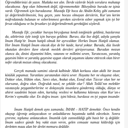
Öğrendiklerinizi de yazın. Mutlaka not alın. İlerde sizlerde böyle sorulara muhatap
olacaksınız. Ayıp olan bilmemek değil, öğrenmemektir. Bilseydiniz burada ne işiniz
vardı. Öğrenmek için buradasınız. Mustafa Efe hoca da Abidin Keleş gibi zamanın
iyi değerlendirilmesini, boş geçen, yanı hocası olmayan derslerin, Kur’anı kerim
müfredatında bulunan ve ezberlenmesi gereken sürelerin ezber yapmak için iyi bir
fırsat olduğunu ve bu fırsatları iyi değerlendirmek gerektiğini söylerdi.
Mustafa Efe; çocuklar buraya birçoğunuz kendi isteğinizle geldiniz, bazılarınız
da, aileleriniz öyle isteği için buraya geldiniz. Burası, düz lise değil, adıyla şanıyla
İmam Hatip’tir. İmam hatipli olmak bir ayrıcalıktır. Herkes İmam Hatipli olamaz.
Her İmam Hatipli İmam olacak diye de bir kaide, kural yoktur. Burada, düz lisede
okutulan derslere ilave olarak meslek dersleri görüyorsunuz. Buradan mezun
olunca da, dinini diyanetini bilen, vatanını ve milletini seven, Yaratıcısını, yaratılış
gayesini bilen ve yaratılış gayesine uygun olarak yaşamını idame ettirecek olan birer
nefer olarak mezun olmuş olacaksınız.
Gerçek manada samimi olarak kalbinde Allah korkusu olan akıllı bir insan
kötülük yapamaz. Yaratılanı yaratandan ötürü sever. Hayatta her ne oluşanız olun;
Doktor olun, Hâkim olun, Savcı olun, Avukat olun, Esnaf olun Tüccar olun her ne
olursanız, doğru olun. Doğruluk nasıl, ne şekilde olur? Allah Teâlâ’nın melekler
vasıtasıyla peygamberlerine ve dolayısıyla insanlara göndermiş olduğu, dünya ve
ahiret saadetini beyan eden, kurtuluş vesilesi ve kullanma kılavuzu olan Kur’an-ı
Kerim’e uymakla olur. En doğru insan: işini hilesiz, hurdasız en iyi yapan insandır.
İmam Hatipli demek aynı zamanda; İMAM – HATİP demektir. Önce kendin
okuyup öğrenip anlayacaksın ve anladıklarını hayatında tatbik edeceksin. Sonra
çevrene, topluma anlatacaksın. İmamlık öyle zannedildiği gibi basit bir iş değildir.
İmam sadece günde beş vakit ezan veren, gelen cemaate namaz kıldırdığı için
devletten maaş alan bir devlet memuru değildir.