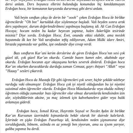
dersi anlattı. Ders boyunca ellerini bulunduğu konumdan hiç kımıldatmayan
Erdoğan hoca, bir komutanın karşısında dururmuş gibi dersi anlattı.
Vali beyin sınıftan çıkışı ile derin bir “oooh” çeken Erdoğan Hoca ile birlikte
öğrencilerde “Oh bee” kurtulduk diye söylenmeye başladı. Vali beyden sonra artık
ders yapılmıyor, durum değerlendirilmesi yapılmaya başlamış idi. Ali Can Erdoğan
Hocaya; hocam neden bu kadar heyecan yaptınız, halen Askerliğin tesirinde
misiniz? Diye sordu. Erdoğan Hoca; Evet, onunda etkisi olabilir, ama meslek
hayatımda ilk kez bir Vali tarafından teftiş ediliyorum, Adam Mülki idare Amiri,
birazda yapımızda var galiba, işte ondandır diye cevap verdi.
Bazı sınıfların Kur’ani kerim derslerine de giren Erdoğan Hoca’nın sesi çok
güzel idi, çok güzel Kur’an okurdu. Camide bazen kamet eder, akabinde aşır
okurdu. Erdoğan hocanın aşır okuyuşunu herkes severek dinlerdi. Erdoğan hoca
Kur’an okurken duracaklarda durduğu zaman Cemaat, gayrı ihtiyari “Allah” veya
“Haaay” sesleri çıkarırdı.
Erdoğan Hoca da Mustafa Efe gibi öğrencileri çok sever, hiçbir şekilde talebeye
vurduğu vaki olmamıştır. Erdoğan Hoca çok iyi niyetli olduğundan bu iyi niyetini
suistimal eden öğrenciler olurdu. Erdoğan Hoca Mütalaalarda veya okulda nöbetçi
öğretmen olduğu zamanlar bazı öğrenciler olur olmaz durumlarda kendisinden izin
alır, söylediklerinin aksine, ya maç izlemek için kahvehanelere gider veya balık
avlamaya giderdi.
Erdoğan hoca, İsmail Kiraz, Hayrettin Soysal ve Necdet Aydın ile birlikte
Kur’an Kursunun üzerindeki lojmanlarda bekâr olarak bir dairede kalırlardı.
İçlerinde en şişko Erdoğan Pazarbaşı idi, kendisinden neden şişmansınız diye
sorulduğunda, bilmem, aslında en az yemeği ben yiyorum, ama su içsem yarıyor,
galiba yapımız bu derdi.