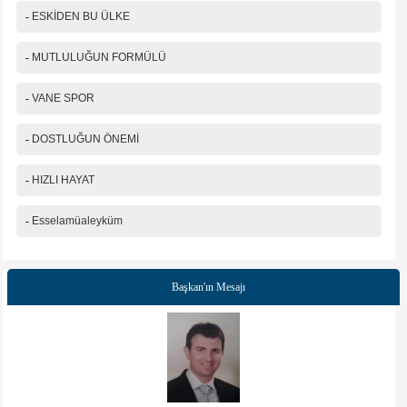
-
ESKİDEN BU ÜLKE
-
MUTLULUĞUN FORMÜLÜ
-
VANE SPOR
-
DOSTLUĞUN ÖNEMİ
-
HIZLI HAYAT
-
Esselamüaleyküm
Başkan'ın Mesajı