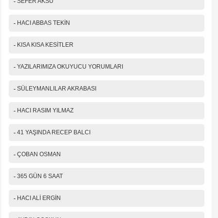
-
SEFER AKSU
-
HACI ABBAS TEKİN
-
KISA KISA KESİTLER
-
YAZILARIMIZA OKUYUCU YORUMLARI
-
SÜLEYMANLILAR AKRABASI
-
HACI RASIM YILMAZ
-
41 YAŞINDA RECEP BALCI
-
ÇOBAN OSMAN
-
365 GÜN 6 SAAT
-
HACI ALİ ERGİN