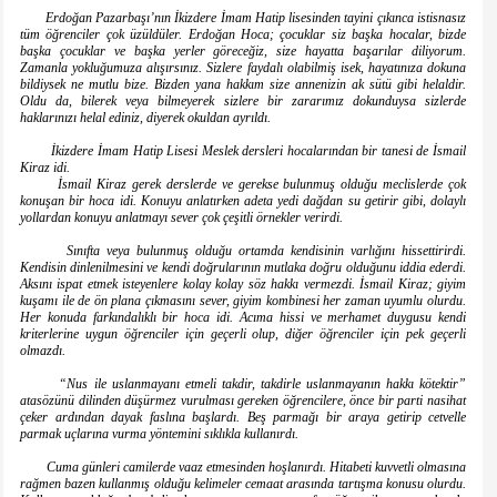
Erdoğan Pazarbaşı’nın İkizdere İmam Hatip lisesinden tayini çıkınca istisnasız
tüm öğrenciler çok üzüldüler. Erdoğan Hoca; çocuklar siz başka hocalar, bizde
başka çocuklar ve başka yerler göreceğiz, size hayatta başarılar diliyorum.
Zamanla yokluğumuza alışırsınız. Sizlere faydalı olabilmiş isek, hayatınıza dokuna
bildiysek ne mutlu bize. Bizden yana hakkım size annenizin ak sütü gibi helaldir.
Oldu da, bilerek veya bilmeyerek sizlere bir zararımız dokunduysa sizlerde
haklarınızı helal ediniz, diyerek okuldan ayrıldı.
İkizdere İmam Hatip Lisesi Meslek dersleri hocalarından bir tanesi de İsmail
Kiraz idi.
İsmail Kiraz gerek derslerde ve gerekse bulunmuş olduğu meclislerde çok
konuşan bir hoca idi. Konuyu anlatırken adeta yedi dağdan su getirir gibi, dolaylı
yollardan konuyu anlatmayı sever çok çeşitli örnekler verirdi.
Sınıfta veya bulunmuş olduğu ortamda kendisinin varlığını hissettirirdi.
Kendisin dinlenilmesini ve kendi doğrularının mutlaka doğru olduğunu iddia ederdi.
Aksını ispat etmek isteyenlere kolay kolay söz hakkı vermezdi. İsmail Kiraz; giyim
kuşamı ile de ön plana çıkmasını sever, giyim kombinesi her zaman uyumlu olurdu.
Her konuda farkındalıklı bir hoca idi. Acıma hissi ve merhamet duygusu kendi
kriterlerine uygun öğrenciler için geçerli olup, diğer öğrenciler için pek geçerli
olmazdı.
“Nus ile uslanmayanı etmeli takdir, takdirle uslanmayanın hakkı kötektir”
atasözünü dilinden düşürmez vurulması gereken öğrencilere, önce bir parti nasihat
çeker ardından dayak faslına başlardı. Beş parmağı bir araya getirip cetvelle
parmak uçlarına vurma yöntemini sıklıkla kullanırdı.
Cuma günleri camilerde vaaz etmesinden hoşlanırdı. Hitabeti kuvvetli olmasına
rağmen bazen kullanmış olduğu kelimeler cemaat arasında tartışma konusu olurdu.