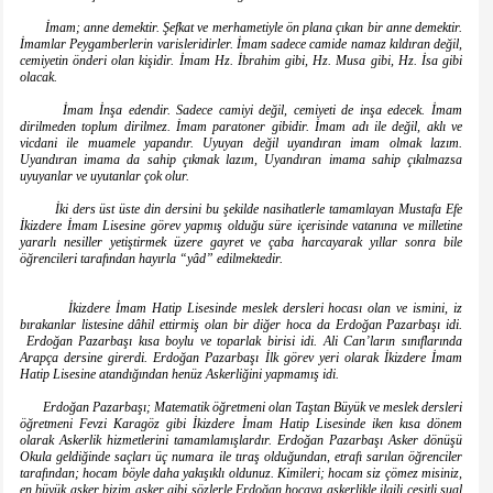
İmam; anne demektir. Şefkat ve merhametiyle ön plana çıkan bir anne demektir.
İmamlar Peygamberlerin varisleridirler. İmam sadece camide namaz kıldıran değil,
cemiyetin önderi olan kişidir. İmam Hz. İbrahim gibi, Hz. Musa gibi, Hz. İsa gibi
olacak.
İmam İnşa edendir. Sadece camiyi değil, cemiyeti de inşa edecek. İmam
dirilmeden toplum dirilmez. İmam paratoner gibidir. İmam adı ile değil, aklı ve
vicdani ile muamele yapandır. Uyuyan değil uyandıran imam olmak lazım.
Uyandıran imama da sahip çıkmak lazım, Uyandıran imama sahip çıkılmazsa
uyuyanlar ve uyutanlar çok olur.
İki ders üst üste din dersini bu şekilde nasihatlerle tamamlayan Mustafa Efe
İkizdere İmam Lisesine görev yapmış olduğu süre içerisinde vatanına ve milletine
yararlı nesiller yetiştirmek üzere gayret ve çaba harcayarak yıllar sonra bile
öğrencileri tarafından hayırla “yâd” edilmektedir.
İkizdere İmam Hatip Lisesinde meslek dersleri hocası olan ve ismini, iz
bırakanlar listesine dâhil ettirmiş olan bir diğer hoca da Erdoğan Pazarbaşı idi.
Erdoğan Pazarbaşı kısa boylu ve toparlak birisi idi. Ali Can’ların sınıflarında
Arapça dersine girerdi. Erdoğan Pazarbaşı İlk görev yeri olarak İkizdere İmam
Hatip Lisesine atandığından henüz Askerliğini yapmamış idi.
Erdoğan Pazarbaşı; Matematik öğretmeni olan Taştan Büyük ve meslek dersleri
öğretmeni Fevzi Karagöz gibi İkizdere İmam Hatip Lisesinde iken kısa dönem
olarak Askerlik hizmetlerini tamamlamışlardır. Erdoğan Pazarbaşı Asker dönüşü
Okula geldiğinde saçları üç numara ile tıraş olduğundan, etrafı sarılan öğrenciler
tarafından; hocam böyle daha yakışıklı oldunuz. Kimileri; hocam siz çömez misiniz,
en büyük asker bizim asker gibi sözlerle Erdoğan hocaya askerlikle ilgili çeşitli sual