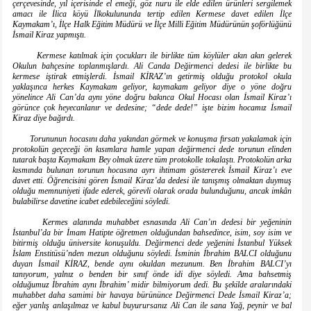
çerçevesinde, yıl içerisinde el emeği, göz nuru ile elde edilen ürünleri sergilemek
amacı ile İlica köyü İlkokulununda tertip edilen Kermese davet edilen İlçe
Kaymakam’ı, İlçe Halk Eğitim Müdürü ve İlçe Milli Eğitim Müdürünün şoförlüğünü
İsmail Kiraz yapmıştı.
Kermese katılmak için çocukları ile birlikte tüm köylüler akın akın gelerek
Okulun bahçesine toplanmışlardı. Ali Canda Değirmenci dedesi ile birlikte bu
kermese iştirak etmişlerdi. İsmail KİRAZ’ın getirmiş olduğu protokol okula
yaklaşınca herkes Kaymakam geliyor, kaymakam geliyor diye o yöne doğru
yönelince Ali Can’da aynı yöne doğru bakınca Okul Hocası olan İsmail Kiraz’ı
görünce çok heyecanlanır ve dedesine; “dede dede!” işte bizim hocamız İsmail
Kiraz diye bağırdı.
Torununun hocasını daha yakından görmek ve konuşma fırsatı yakalamak için
protokolün geçeceği ön kısımlara hamle yapan değirmenci dede torunun elinden
tutarak başta Kaymakam Bey olmak üzere tüm protokolle tokalaştı. Protokolün arka
kısmında bulunan torunun hocasına ayrı ihtimam göstererek İsmail Kiraz’ı eve
davet etti. Öğrencisini gören İsmail Kiraz’da dedesi ile tanışmış olmaktan duymuş
olduğu memnuniyeti ifade ederek, görevli olarak orada bulunduğunu, ancak imkân
bulabilirse davetine icabet edebileceğini söyledi.
Kermes alanında muhabbet esnasında Ali Can’ın dedesi bir yeğeninin
İstanbul’da bir İmam Hatipte öğretmen olduğundan bahsedince, isim, soy isim ve
bitirmiş olduğu üniversite konuşuldu. Değirmenci dede yeğenini İstanbul Yüksek
İslam Enstitüsü’nden mezun olduğunu söyledi. İsminin İbrahim BALCI olduğunu
duyan İsmail KİRAZ, bende aynı okuldan mezunum. Ben İbrahim BALCI’yı
tanıyorum, yalnız o benden bir sınıf önde idi diye söyledi. Ama bahsetmiş
olduğumuz İbrahim aynı İbrahim’ midir bilmiyorum dedi. Bu şekilde aralarındaki
muhabbet daha samimi bir havaya bürününce Değirmenci Dede İsmail Kiraz’a;
eğer yanlış anlaşılmaz ve kabul buyurursanız Ali Can ile sana Yağ, peynir ve bal