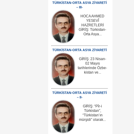
TÜRKİSTAN-ORTA ASYA ZİYARETİ
– III-
HOCA AHMED
YESEVÎ
HAZRETLERİ
GİRİŞ: Türkistan-
Orta Asya...
TÜRKİSTAN-ORTA ASYA ZİYARETİ
GİRİŞ: 23 Nisan-
02 Mayıs
tarihlerinde Özbe-
kistan ve...
TÜRKİSTAN-ORTA ASYA ZİYARETİ
– II-
GİRİŞ: “Pîr-i
Türkistan”,
“Türkistan’ın
mürşidi” olarak...