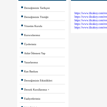
Derneğimizin Tarihçesi
https://www.ilicakoy.com/r
https://www.ilicakoy.com/r
Derneğimizin Tüzüğü
https://www.ilicakoy.com/r
https://www.ilicakoy.com/r
Yönetim Kurulu
https://www.ilicakoy.com/r
Kurucularımız
Üyelerimiz
Aidat Ödemesi Yap
Yazarlarımız
Kan Bankası
Derneğimizin Etkinlikleri
Dernek Kurullarımız
Faaliyetlerimiz