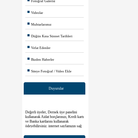
Fotoğraf Galerisi
Videolar
Muhtarlarımız
Düğün Kına Sünnet Tarihleri
Vefat Edenler
Bizden Haberler
Siteye Fotoğraf / Video Ekle
Duyurular
Değerli üyeler, Dernek üye panelini
kullanarak Aidat borçlarınızı, Kredi kartı
ve Banka kartlarını kullanarak
ödeyebilirsiniz. internet sayfamızın sağ
üst köşedeki Yeşil buton ONLİNE
ÖDEME linkini kullanarak hesap
oluşturduktan sonra giriş yapabilirsiniz.