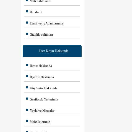
Mali Tablolar
Burslar
Esnaf ve İş Adamlarımız
Gizlilik politikası
Ilıca Köyü Hakkında
İlimiz Hakkında
İlçemiz Hakkında
Köyümüz Hakkında
Gezilecek Yerlerimiz
Yayla ve Mezralar
Mahallelerimiz