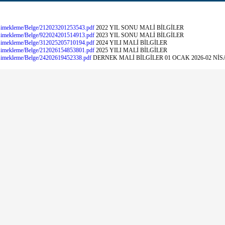
esimekleme/Belge/212023201253543.pdf
2022 YIL SONU MALİ BİLGİLER
esimekleme/Belge/922024201514913.pdf
2023 YIL SONU MALİ BİLGİLER
esimekleme/Belge/312025205710194.pdf
2024 YILI MALİ BİLGİLER
esimekleme/Belge/212026154853801.pdf
2025 YILI MALİ BİLGİLER
esimekleme/Belge/24202619452338.pdf
DERNEK MALİ BİLGİLER 01 OCAK 2026-02 NİS