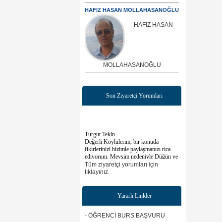
HAFIZ HASAN MOLLAHASANOĞLU
HAFIZ HASAN
MOLLAHASANOĞLU
Son Ziyaretçi Yorumları
Turgut Tekin
Değerli Köylülerim, bir konuda
fikirlerinizi bizimle paylaşmanızı rica
ediyorum. Mevsim nedeniyle Düğün ve
Nikah merasimlerinde yoğunluk
Tüm ziyaretçi yorumları için
yaşanmaktadır. Günümüz trafik ve
tıklayınız.
ulaşım maliyetleri nedeniyle uzak
bölgelerden Düğün ve Nikah
salonlarına ulaşmak zorlaşmıştır. Bu
Yararlı Linkler
nedenle köylülerimizin evlenecek
çiftlere hediyelerini ulaştırabilmeleri
için, Davetiye SMS altına evlenecek
- ÖĞRENCİ BURS BAŞVURU
çiftin IBAN numarasının yazılması ve