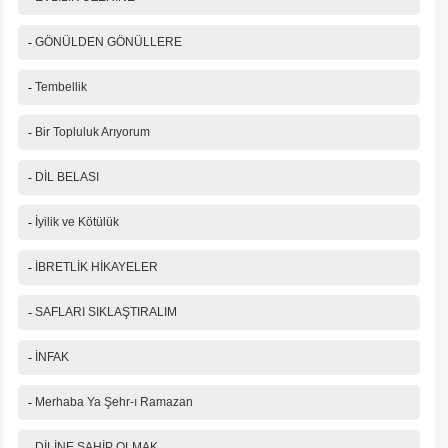
-
GÖNÜLDEN GÖNÜLLERE
-
Tembellik
-
Bir Topluluk Arıyorum
-
DİL BELASI
-
İyilik ve Kötülük
-
İBRETLİK HİKAYELER
-
SAFLARI SIKLAŞTIRALIM
-
İNFAK
-
Merhaba Ya Şehr-ı Ramazan
-
DİLİNE SAHİP OLMAK