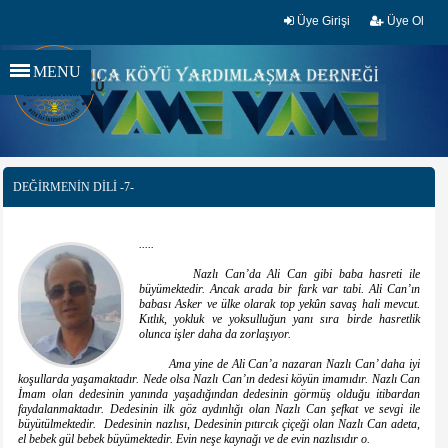
Üye Girişi
Üye Ol
MENU
DEĞİRMENİN DİLİ -7-
.....
Nazlı Can’da Ali Can gibi baba hasreti ile
büyümektedir. Ancak arada bir fark var tabi. Ali Can’ın
babası Asker ve ülke olarak top yekûn savaş hali mevcut.
Kıtlık, yokluk ve yoksulluğun yanı sıra birde hasretlik
olunca işler daha da zorlaşıyor.
Ama yine de Ali Can’a nazaran Nazlı Can’ daha iyi
koşullarda yaşamaktadır. Nede olsa Nazlı Can’ın dedesi köyün imamıdır. Nazlı Can
İmam olan dedesinin yanında yaşadığından dedesinin görmüş olduğu itibardan
faydalanmaktadır. Dedesinin ilk göz aydınlığı olan Nazlı Can şefkat ve sevgi ile
büyütülmektedir. Dedesinin nazlısı, Dedesinin pıtırcık çiçeği olan Nazlı Can adeta,
el bebek gül bebek büyümektedir. Evin neşe kaynağı ve de evin nazlısıdır o.