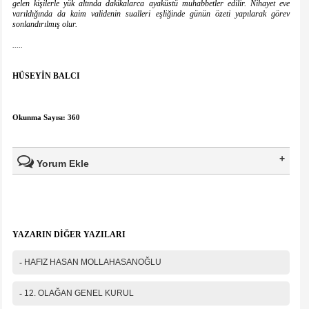
gelen kişilerle yük altında dakikalarca ayaküstü muhabbetler edilir. Nihayet eve
varıldığında da kaim validenin sualleri eşliğinde günün özeti yapılarak görev
sonlandırılmış olur.
.....
HÜSEYİN BALCI
Okunma Sayısı: 360
Yorum Ekle
Ad Soyad(*)
YAZARIN DİĞER YAZILARI
Mail
-
HAFIZ HASAN MOLLAHASANOĞLU
Telefon
-
12. OLAĞAN GENEL KURUL