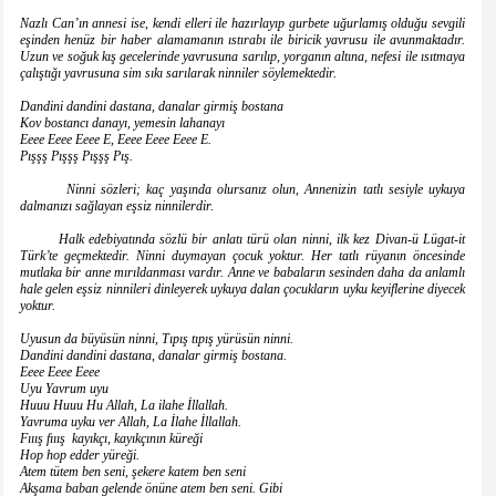
Nazlı Can’ın annesi ise, kendi elleri ile hazırlayıp gurbete uğurlamış olduğu sevgili
eşinden henüz bir haber alamamanın ıstırabı ile biricik yavrusu ile avunmaktadır.
Uzun ve soğuk kış gecelerinde yavrusuna sarılıp, yorganın altına, nefesi ile ısıtmaya
çalıştığı yavrusuna sim sıkı sarılarak ninniler söylemektedir.
Dandini dandini dastana, danalar girmiş bostana
Kov bostancı danayı, yemesin lahanayı
Eeee Eeee Eeee E, Eeee Eeee Eeee E.
Pışşş Pışşş Pışşş Pış.
Ninni sözleri; kaç yaşında olursanız olun, Annenizin tatlı sesiyle uykuya
dalmanızı sağlayan eşsiz ninnilerdir.
Halk edebiyatında sözlü bir anlatı türü olan ninni, ilk kez Divan-ü Lügat-it
Türk’te geçmektedir. Ninni duymayan çocuk yoktur. Her tatlı rüyanın öncesinde
mutlaka bir anne mırıldanması vardır. Anne ve babaların sesinden daha da anlamlı
hale gelen eşsiz ninnileri dinleyerek uykuya dalan çocukların uyku keyiflerine diyecek
yoktur.
Uyusun da büyüsün ninni, Tıpış tıpış yürüsün ninni.
Dandini dandini dastana, danalar girmiş bostana.
Eeee Eeee Eeee
Uyu Yavrum uyu
Huuu Huuu Hu Allah, La ilahe İllallah.
Yavruma uyku ver Allah, La İlahe İllallah.
Fııış fııış kayıkçı, kayıkçının küreği
Hop hop edder yüreği.
Atem tütem ben seni, şekere katem ben seni
Akşama baban gelende önüne atem ben seni. Gibi