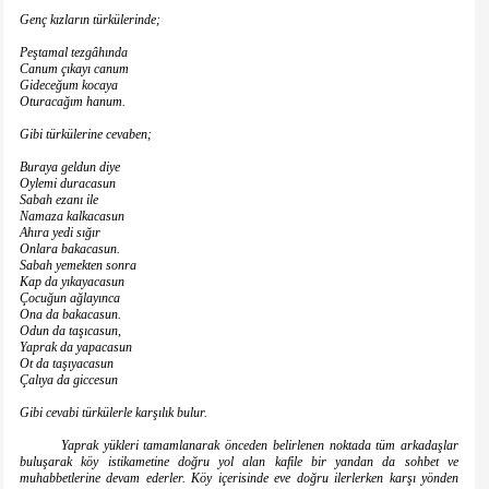
Genç kızların türkülerinde;
Peştamal tezgâhında
Canum çıkayı canum
Gideceğum kocaya
Oturacağım hanum.
Gibi türkülerine cevaben;
Buraya geldun diye
Oylemi duracasun
Sabah ezanı ile
Namaza kalkacasun
Ahıra yedi sığır
Onlara bakacasun.
Sabah yemekten sonra
Kap da yıkayacasun
Çocuğun ağlayınca
Ona da bakacasun.
Odun da taşıcasun,
Yaprak da yapacasun
Ot da taşıyacasun
Çalıya da giccesun
Gibi cevabi türkülerle karşılık bulur.
Yaprak yükleri tamamlanarak önceden belirlenen noktada tüm arkadaşlar
buluşarak köy istikametine doğru yol alan kafile bir yandan da sohbet ve
muhabbetlerine devam ederler. Köy içerisinde eve doğru ilerlerken karşı yönden