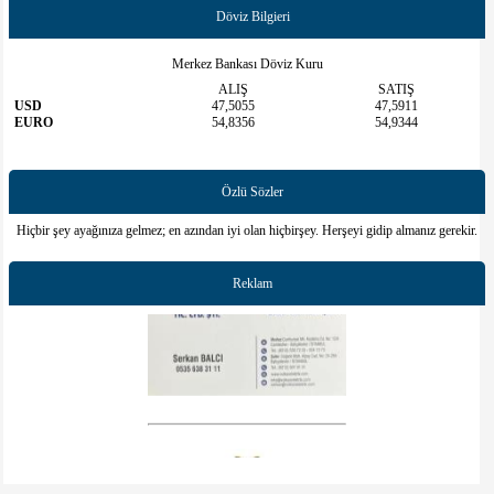
katkılar için teşekkür ederiz.
Döviz Bilgieri
Düğün
Nikah
ve diğer planli etkinlikleri
https://www.ilicakoy.com/Etkinlikler
sayfasından takip edebilirsiniz.
Merkez Bankası Döviz Kuru
ALIŞ
SATIŞ
USD
47,5055
47,5911
EURO
54,8356
54,9344
Özlü Sözler
Hiçbir şey ayağınıza gelmez; en azından iyi olan hiçbirşey. Herşeyi gidip almanız gerekir.
Reklam