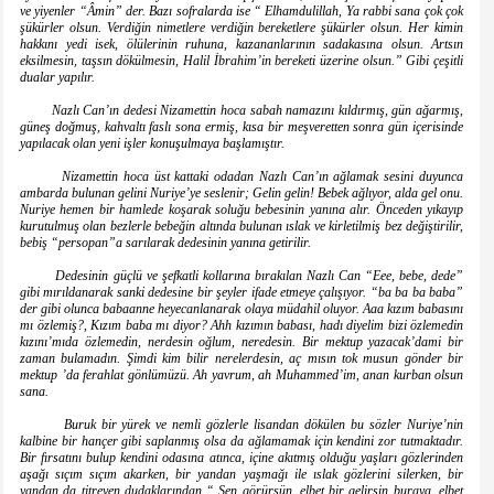
ve yiyenler “Âmin” der. Bazı sofralarda ise “ Elhamdulillah, Ya rabbi sana çok çok
şükürler olsun. Verdiğin nimetlere verdiğin bereketlere şükürler olsun. Her kimin
hakkını yedi isek, ölülerinin ruhuna, kazananlarının sadakasına olsun. Artsın
eksilmesin, taşsın dökülmesin, Halil İbrahim’in bereketi üzerine olsun.” Gibi çeşitli
dualar yapılır.
Nazlı Can’ın dedesi Nizamettin hoca sabah namazını kıldırmış, gün ağarmış,
güneş doğmuş, kahvaltı faslı sona ermiş, kısa bir meşveretten sonra gün içerisinde
yapılacak olan yeni işler konuşulmaya başlamıştır.
Nizamettin hoca üst kattaki odadan Nazlı Can’ın ağlamak sesini duyunca
ambarda bulunan gelini Nuriye’ye seslenir; Gelin gelin! Bebek ağlıyor, alda gel onu.
Nuriye hemen bir hamlede koşarak soluğu bebesinin yanına alır. Önceden yıkayıp
kurutulmuş olan bezlerle bebeğin altında bulunan ıslak ve kirletilmiş bez değiştirilir,
bebiş “persopan”a sarılarak dedesinin yanına getirilir.
Dedesinin güçlü ve şefkatli kollarına bırakılan Nazlı Can “Eee, bebe, dede”
gibi mırıldanarak sanki dedesine bir şeyler ifade etmeye çalışıyor. “ba ba ba baba”
der gibi olunca babaanne heyecanlanarak olaya müdahil oluyor. Aaa kızım babasını
mı özlemiş?, Kızım baba mı diyor? Ahh kızımın babası, hadı diyelim bizi özlemedin
kızını’mıda özlemedin, nerdesin oğlum, neredesin. Bir mektup yazacak’dami bir
zaman bulamadın. Şimdi kim bilir nerelerdesin, aç mısın tok musun gönder bir
mektup ’da ferahlat gönlümüzü. Ah yavrum, ah Muhammed’im, anan kurban olsun
sana.
Buruk bir yürek ve nemli gözlerle lisandan dökülen bu sözler Nuriye’nin
kalbine bir hançer gibi saplanmış olsa da ağlamamak için kendini zor tutmaktadır.
Bir fırsatını bulup kendini odasına atınca, içine akıtmış olduğu yaşları gözlerinden
aşağı sıçım sıçım akarken, bir yandan yaşmağı ile ıslak gözlerini silerken, bir
yandan da titreyen dudaklarından “ Sen görürsün, elbet bir gelirsin buraya, elbet