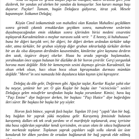
dizilerek, bir yandan yol alırken bir yandan da konuşurlar. Son kararı manga başı
duyurur. Paçılar! Tamam, bugün Delağaca gidiyoruz, itiraz yok. Mesele
kapanmıştır. İstikamet Delağaç.
Köyün Cimil istikametinde son mahallesi olan Katalan Mahallesi geçildikten
sonra girintili çıkıntılı ırmaklardan geçtikten sonra, namahreme seslerinin
duyulmayacağından emin olduktan sonra içlerinden birisi medeni cesaretini
toplayarak Karadenizlinin o meşhur narasını salık verir. “ E heeeey, iii huhuhuuuu”
buna bir diğeri karşılık veri, bir diğeri, bir diğeri derken ardından türküler takıp
eder, atma türküler, bir grubun söyleyip diğer grubun tekrarladığı türküler derken
bir an da olsa dünyanın derdinden kasavetinden, kimilerine göre kaynana dırdırın
den uzak, özgürce deşarj olurlar. Haaa bu arada yaprağa başlamadan,
yorulmadan önce uygun bulunan bir düzlükte de bir horon çevirilir. Gerçi yorgunluk
horona mani değildir. Hele bir kemençenin sesini duymayı görsün Karadenizli, kız
olsun erkek olsun, hacı olsun hoca olsun kıpraşmadan durması mümkün
değildir.”Meret”in sesi namazda bile duyulunca kılan kışının içini kıpraştırır.
Deleğaç da dile gelir, Değirmen gibi. Ağaçlar taşlar, Kurtlar Kuşlar şahit olur
bu neşeye, şenlenir her yer. O gün Kuşlar bir başka öter “viciviciviiic” sesleri
Delağaça gelen misafirler tarafından başka başka yorumlanır. Kimisi; havu kuş
“Paçı Emine” diye bağırıyor derken, bir başkası “Paçı Hatice” diye bağırdığını
ileri sürer. Bir başkası bir başka bir şey söyler.
Horon faslı bitince, yaprak faslı başlar. Yapılan 10 (on) “çapılı”dan bir bağ,
beş bağdan bir yaprak yükü meydana gelir. Karayemiş femisinde bulunan
karayemiş dalları tek tek orak yardımı ve el marifetiyle toplanarak, avuç içerisine
tıka basa sığdırılan yapraklar kendi içerisinden, en uzun olanı ile sıkıca bağlanarak
bir merkezde toplanır. Toplanan yaprak çapılıları sağlı sollu olarak üst üste
konularak bir diken yardımı ile ortadan bağlanarak bir bağ yaprak elde edilmiş