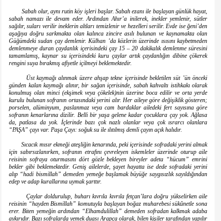
Sabah olur, aynı rutin köy işleri başlar. Sabah ezanı ile başlayan günlük hayat,
sabah namazı ile devam eder. Ardından Ahır’a inilerek, inekler yemlenir, sütler
sağılır, suları verilir ineklerin altları temizlenir ve hezelleri serilir. Evde ise ğeni’den
aşağıya doğru sarkmakta olan kalınca zincire asılı bulunan ve kaynamakta olan
Güğümdeki sudan çay demlenir. Külhan ’da közlerin üzerinde ısısını kaybetmeden
demlenmeye duran çaydanlık içerisindeki çay 15 – 20 dakikalık demlenme süresini
tamamlamış, kaynar su içerisindeki kuru çaylar artık çaydanlığın dibine çökerek
rengini suya bırakmış afiyetle içilmeyi beklemektedir.
Üst kaymağı alınmak üzere ahşap tekne içerisinde bekletilen süt ’ün önceki
günden kalan kaymağı alınır, bir sağan içerisinde, sabah kahvaltı istihkakı olarak
konulmuş olan minci (ekşimek veya çökelek)nin üzerine boca edilir ve orta yerde
kurulu bulunan sofranın ortasındaki yerini alır. Her aileye göre değişiklik gösteren;
porselen, alüminyum, paslanmaz veya cam bardaklar ailedeki fert sayısına göre
sofranın kenarlarına dizilir. Belli bir yaşa gelene kadar çocuklara çay yok. Ağlasa
da, patlasa da yok. İçlerinde bazı çok nazlı olanlar veya çok ısrarcı olanlara
“PAŞA” çayı var. Paşa Çayı: soğuk su ile ılıtılmış demli çayın açık halıdır.
Sıcacık mısır ekmeği ateşliğin kenarında, peki içerisinde sofradaki yerini almak
için sabırsızlanırken, sofranın etrafını çevreleyen iskemleler üzerinde oturup aile
reisinin sofraya oturmasını dört gözle bekleyen bireyler adeta “hücum” emrini
bekler gibi beklemektedir. Geniş ailelerde, şayet hayatta ise dede sofradaki yerini
alıp “hadi bismillah” demeden yemeğe başlamak büyüğe saygısızlık sayıldığından
edep ve adap kurallarına uymak şarttır.
Çaylar doldurulup, buharı kıvrıla kıvrıla fetçan’lara doğru yükselirken aile
reisinin “hayden Bismillah” komutuyla başlayan boğaz muharebesi sükûnetle sona
erer. Biten yemeğin ardından “Elhamdulillah” demeden sofradan kalkmak adaba
aykırıdır. Bazı sofralarda yemek duası Arapça olarak, bilen kişiler tarafından yapılır