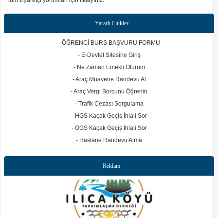
Tüm ziyaretçi yorumları için tıklayınız.
gönderilmesinin yeterli olacağı önerisi hakkındaki görüşlerinizi paylaşmanızı rica ederim.
Hüseyin aksu
Yararlı Linkler
Emeği geçen herkesten Allah razı olsun
Turgut Tekin
- ÖĞRENCİ BURS BAŞVURU FORMU
Değerli köylülerim öncelikle uzaktan yakından Ilıcaköyü Derneği, köy muhtarlığı ve
köyümüzle ilgili konuları yakından takip ettiğiniz için hepinize teşekkür ederim.
- E-Devlet Sitesine Giriş
Köyümüzle ilgili faydalı olabilecek görüş ve önerilerinizi web sitemizin ziyaretci
- Ne Zaman Emekli Olurum
yorumları alanında paylaşmanız, daha faydalı olacağı kanaatindeyim. Sitemizin
yayinlamasini istediginiz haber, bilgi. belge ve resimleri bizimle paylasabilirsiniz. Olumlu
- Araç Muayene Randevu Al
veya olumsuz goruslerinizi, musait vakitlerinizde bu mecrada tum koylulerimizin takip
edebilmesi için paylasminizi rica ederiz. Saygılarımla
- Araç Vergi Borcunu Öğrenin
- Trafik Cezası Sorgulama
- HGS Kaçak Geçiş İhlali Sor
- OGS Kaçak Geçiş İhlali Sor
- Hastane Randevu Alma
Reklam