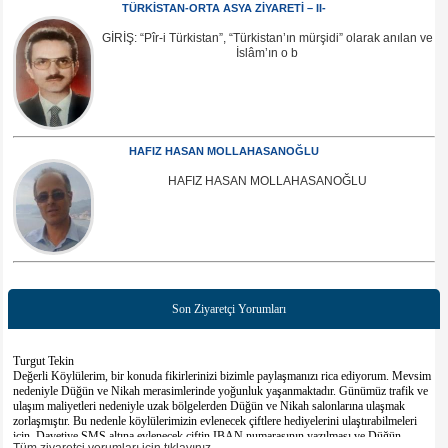
TÜRKİSTAN-ORTA ASYA ZİYARETİ – II-
GİRİŞ: “Pîr-i Türkistan”, “Türkistan’ın mürşidi” olarak anılan ve
İslâm’ın o b
HAFIZ HASAN MOLLAHASANOĞLU
HAFIZ HASAN MOLLAHASANOĞLU
Son Ziyaretçi Yorumları
Turgut Tekin
Değerli Köylülerim, bir konuda fikirlerinizi bizimle paylaşmanızı rica ediyorum. Mevsim
nedeniyle Düğün ve Nikah merasimlerinde yoğunluk yaşanmaktadır. Günümüz trafik ve
ulaşım maliyetleri nedeniyle uzak bölgelerden Düğün ve Nikah salonlarına ulaşmak
zorlaşmıştır. Bu nedenle köylülerimizin evlenecek çiftlere hediyelerini ulaştırabilmeleri
için, Davetiye SMS altına evlenecek çiftin IBAN numarasının yazılması ve Düğün
davetiyelerinin dağıtılmasında yaşanan zorluk nedeniyle davetiyelerin toplu sms olarak