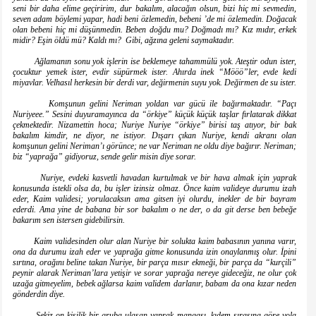
seni bir daha elime geçiririm, dur bakalım, alacağın olsun, bizi hiç mi sevmedin,
seven adam böylemi yapar, hadi beni özlemedin, bebeni ’de mi özlemedin. Doğacak
olan bebeni hiç mi düşünmedin. Beben doğdu mu? Doğmadı mı? Kız mıdır, erkek
midir? Eşin öldü mü? Kaldı mı? Gibi, ağzına geleni saymaktadır.
Ağlamanın sonu yok işlerin ise beklemeye tahammülü yok. Ateştir odun ister,
çocuktur yemek ister, evdir süpürmek ister. Ahırda inek “Mööö”ler, evde kedi
miyavlar. Velhasıl herkesin bir derdi var, değirmenin suyu yok. Değirmen de su ister.
Komşunun gelini Neriman yoldan var gücü ile bağırmaktadır. “Paçı
Nuriyeee.” Sesini duyuramayınca da “örkiye” küçük küçük taşlar fırlatarak dikkat
çekmektedir. Nizamettin hoca; Nuriye Nuriye “örkiye” birisi taş atıyor, bir bak
bakalım kimdir, ne diyor, ne istiyor. Dışarı çıkan Nuriye, kendi akranı olan
komşunun gelini Neriman’ı görünce; ne var Neriman ne oldu diye bağırır. Neriman;
biz “yaprağa” gidiyoruz, sende gelir misin diye sorar.
Nuriye, evdeki kasvetli havadan kurtulmak ve bir hava almak için yaprak
konusunda istekli olsa da, bu işler izinsiz olmaz. Önce kaim valideye durumu izah
eder, Kaim validesi; yorulacaksın ama gitsen iyi olurdu, inekler de bir bayram
ederdi. Ama yine de babana bir sor bakalım o ne der, o da git derse ben bebeğe
bakarım sen istersen gidebilirsin.
Kaim validesinden olur alan Nuriye bir solukta kaim babasının yanına varır,
ona da durumu izah eder ve yaprağa gitme konusunda izin onaylanmış olur. İpini
sırtına, orağını beline takan Nuriye, bir parça mısır ekmeği, bir parça da “kurçili”
peynir alarak Neriman’lara yetişir ve sorar yaprağa nereye gideceğiz, ne olur çok
uzağa gitmeyelim, bebek ağlarsa kaim validem darlanır, babam da ona kızar neden
gönderdin diye.
Sekiz on kişilik bir gruba ulaşan yaprak mangası, kıdem sırasına göre yola