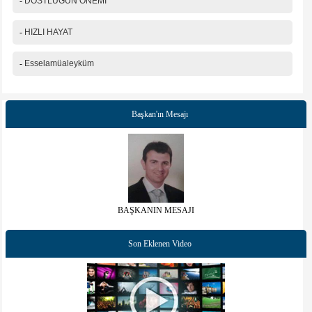
-
DOSTLUĞUN ÖNEMİ
-
HIZLI HAYAT
-
Esselamüaleyküm
Başkan'ın Mesajı
BAŞKANIN MESAJI
Son Eklenen Video