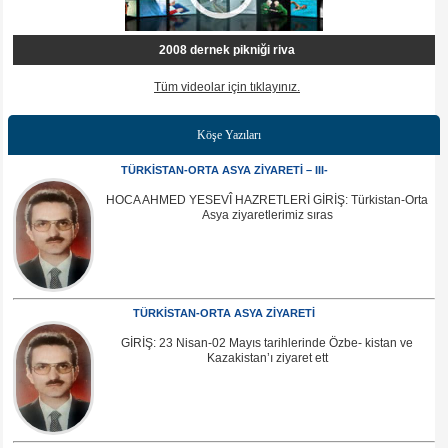
2008 dernek pikniği riva
Tüm videolar için tıklayınız.
Köşe Yazıları
TÜRKİSTAN-ORTA ASYA ZİYARETİ – III-
HOCA AHMED YESEVÎ HAZRETLERİ GİRİŞ: Türkistan-Orta
Asya ziyaretlerimiz sıras
TÜRKİSTAN-ORTA ASYA ZİYARETİ
GİRİŞ: 23 Nisan-02 Mayıs tarihlerinde Özbe- kistan ve
Kazakistan’ı ziyaret ett