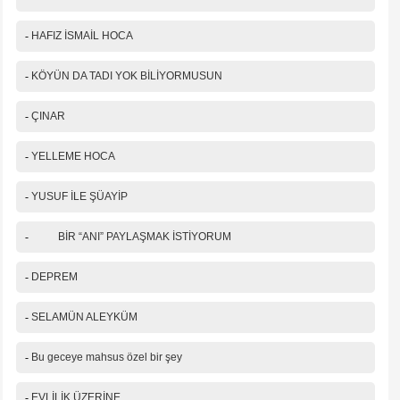
-
HAFIZ İSMAİL HOCA
-
KÖYÜN DA TADI YOK BİLİYORMUSUN
-
ÇINAR
-
YELLEME HOCA
-
YUSUF İLE ŞÜAYİP
-
BİR “ANI” PAYLAŞMAK İSTİYORUM
-
DEPREM
-
SELAMÜN ALEYKÜM
-
Bu geceye mahsus özel bir şey
-
EVLİLİK ÜZERİNE