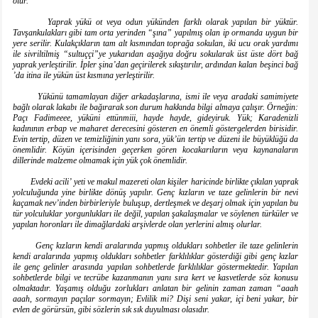
olur.
Yaprak yükü ot veya odun yükünden farklı olarak yapılan bir yüktür.
Tavşankulakları gibi tam orta yerinden “şına” yapılmış olan ip ormanda uygun bir
yere serilir. Kulakçıkların tam alt kısmından toprağa sokulan, iki ucu orak yardımı
ile sivriltilmiş “sultuççi”ye yukarıdan aşağıya doğru sokularak üst üste dört bağ
yaprak yerleştirilir. İpler şina’dan geçirilerek sıkıştırılır, ardından kalan beşinci bağ
’da itina ile yükün üst kısmına yerleştirilir.
Yükünü tamamlayan diğer arkadaşlarına, ismi ile veya aradaki samimiyete
bağlı olarak lakabı ile bağırarak son durum hakkında bilgi almaya çalışır. Örneğin:
Paçı Fadimeeee, yüküni ettünmiii, hayde hayde, gideyiruk. Yük; Karadenizli
kadınının erbap ve maharet derecesini gösteren en önemli göstergelerden birisidir.
Evin tertip, düzen ve temizliğinin yanı sora, yük’ün tertip ve düzeni ile büyüklüğü da
önemlidir. Köyün içerisinden geçerken gören kocakarıların veya kaynanaların
dillerinde malzeme olmamak için yük çok önemlidir.
Evdeki acili’ yeti ve makul mazereti olan kişiler haricinde birlikte çıkılan yaprak
yolculuğunda yine birlikte dönüş yapılır. Genç kızların ve taze gelinlerin bir nevi
kaçamak nev’inden birbirleriyle buluşup, dertleşmek ve deşarj olmak için yapılan bu
tür yolculuklar yorgunlukları ile değil, yapılan şakalaşmalar ve söylenen türküler ve
yapılan horonları ile dimağlardaki arşivlerde olan yerlerini almış olurlar.
Genç kızların kendi aralarında yapmış oldukları sohbetler ile taze gelinlerin
kendi aralarında yapmış oldukları sohbetler farklılıklar gösterdiği gibi genç kızlar
ile genç gelinler arasında yapılan sohbetlerde farklılıklar göstermektedir. Yapılan
sohbetlerde bilgi ve tecrübe kazanmanın yanı sıra kert ve kasvetlerde söz konusu
olmaktadır. Yaşamış olduğu zorlukları anlatan bir gelinin zaman zaman “aaah
aaah, sormayın paçılar sormayın; Evlilik mi? Dişi seni yakar, içi beni yakar, bir
evlen de görürsün, gibi sözlerin sık sık duyulması olasıdır.