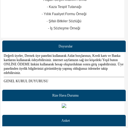
- Kaza Tespit Tutanağı
- Yıllık Faaliyet Formu Örneği
- Şifalı Bitkiler Sözlüğü
- İş Sözleşme Örneği
Duyurular
Değerli üyeler, Dernek üye panelini kullanarak Aidat borçlarınızı, Kredi kartı ve Banka
kartlarını kullanarak ödeyebilirsiniz. internet sayfamızın sağ üst köşedeki Yeşil buton
ONLİNE ÖDEME linkini kullanarak hesap oluşturduktan sonra giriş yapabilirsiniz. Üye
panelinden üyelik bilgilerinizi görüntüleyip yapmış olduğunuz ödemeler takip
edebilirsiniz.
GENEL KURUL DUYURUSU
Derneğimizin seçimli olağan Genel Kurulu 11 Ocak 2026 Pazar günü Bahçelievler
Dernek Merkezinde Saat 13:00 da yapılacaktır. Çoğunluk sağlanamadığı taktirde ,18
Ocak 2026 Pazar günü aynı yer ve aynı saatte tekrar edilecektir. Derneğimizin tüm üyeleri
Rize Hava Durumu
davetlidir.
**DUYURU**
01/10/2008 tarihli ve 30552 sayili Resm Gazete'de yayımlanan Dernekler Yonetmeliginin
83. maddesine göre derneklerin üyelerine ait bilgileri DERBIS'e (Dernek Bilgi Sistemi )
kaydetme zorunlulugu getirildi. Bu nedenle 2023-2024-2025 yılına ait aidatların ödemesi
Anket
ve sistemdeki kişi listelerinin güncellenmesi gerekmektedir.Üye bilgilerinin iletilmemesi
veya yıllık aidatın ödenmemesi durumunda Dernek Tüzüğünün ilgili Maddesi gereği