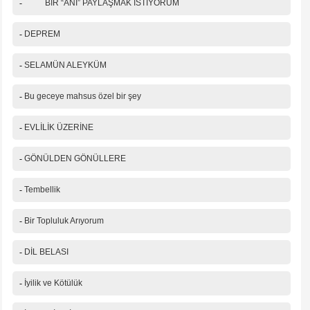
-
BİR “ANI” PAYLAŞMAK İSTİYORUM
-
DEPREM
-
SELAMÜN ALEYKÜM
-
Bu geceye mahsus özel bir şey
-
EVLİLİK ÜZERİNE
-
GÖNÜLDEN GÖNÜLLERE
-
Tembellik
-
Bir Topluluk Arıyorum
-
DİL BELASI
-
İyilik ve Kötülük