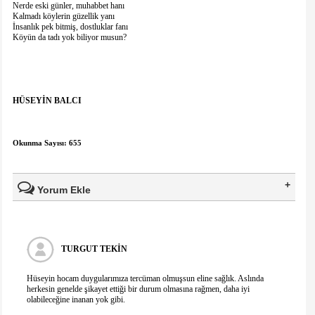
Nerde eski günler, muhabbet hanı
Kalmadı köylerin güzellik yanı
İnsanlık pek bitmiş, dostluklar fanı
Köyün da tadı yok biliyor musun?
HÜSEYİN BALCI
Okunma Sayısı: 655
Yorum Ekle
Ad Soyad(*)
TURGUT TEKİN
Mail
Hüseyin hocam duygularımıza tercüman olmuşsun eline sağlık. Aslında
herkesin genelde şikayet ettiği bir durum olmasına rağmen, daha iyi
olabileceğine inanan yok gibi.
Telefon