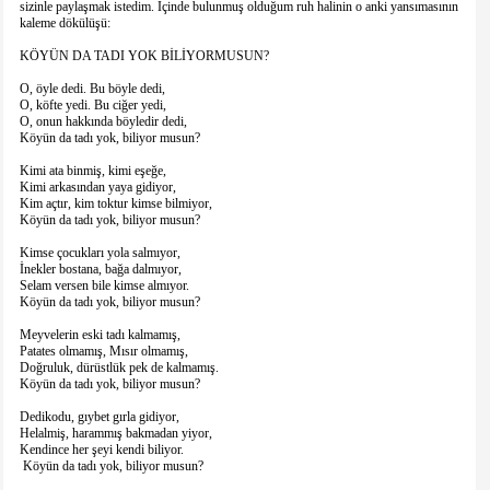
sizinle paylaşmak istedim. İçinde bulunmuş olduğum ruh halinin o anki yansımasının
kaleme dökülüşü:
KÖYÜN DA TADI YOK BİLİYORMUSUN?
O, öyle dedi. Bu böyle dedi,
O, köfte yedi. Bu ciğer yedi,
O, onun hakkında böyledir dedi,
Köyün da tadı yok, biliyor musun?
Kimi ata binmiş, kimi eşeğe,
Kimi arkasından yaya gidiyor,
Kim açtır, kim toktur kimse bilmiyor,
Köyün da tadı yok, biliyor musun?
Kimse çocukları yola salmıyor,
İnekler bostana, bağa dalmıyor,
Selam versen bile kimse almıyor.
Köyün da tadı yok, biliyor musun?
Meyvelerin eski tadı kalmamış,
Patates olmamış, Mısır olmamış,
Doğruluk, dürüstlük pek de kalmamış.
Köyün da tadı yok, biliyor musun?
Dedikodu, gıybet gırla gidiyor,
Helalmiş, harammış bakmadan yiyor,
Kendince her şeyi kendi biliyor.
Köyün da tadı yok, biliyor musun?