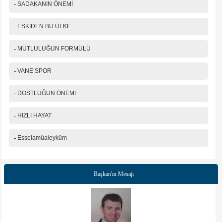
-
SADAKANIN ÖNEMİ
-
ESKİDEN BU ÜLKE
-
MUTLULUĞUN FORMÜLÜ
-
VANE SPOR
-
DOSTLUĞUN ÖNEMİ
-
HIZLI HAYAT
-
Esselamüaleyküm
Başkan'ın Mesajı