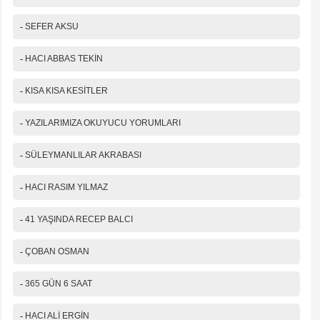
-
SEFER AKSU
-
HACI ABBAS TEKİN
-
KISA KISA KESİTLER
-
YAZILARIMIZA OKUYUCU YORUMLARI
-
SÜLEYMANLILAR AKRABASI
-
HACI RASIM YILMAZ
-
41 YAŞINDA RECEP BALCI
-
ÇOBAN OSMAN
-
365 GÜN 6 SAAT
-
HACI ALİ ERGİN