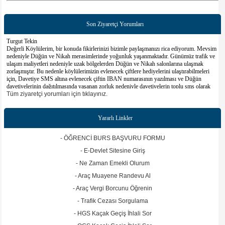
Son Ziyaretçi Yorumları
Turgut Tekin
Değerli Köylülerim, bir konuda fikirlerinizi bizimle paylaşmanızı rica ediyorum. Mevsim
nedeniyle Düğün ve Nikah merasimlerinde yoğunluk yaşanmaktadır. Günümüz trafik ve
ulaşım maliyetleri nedeniyle uzak bölgelerden Düğün ve Nikah salonlarına ulaşmak
zorlaşmıştır. Bu nedenle köylülerimizin evlenecek çiftlere hediyelerini ulaştırabilmeleri
için, Davetiye SMS altına evlenecek çiftin IBAN numarasının yazılması ve Düğün
davetiyelerinin dağıtılmasında yaşanan zorluk nedeniyle davetiyelerin toplu sms olarak
gönderilmesinin yeterli olacağı önerisi hakkındaki görüşlerinizi paylaşmanızı rica ederim.
Tüm ziyaretçi yorumları için tıklayınız.
Hüseyin aksu
Emeği geçen herkesten Allah razı olsun
Yararlı Linkler
Turgut Tekin
Değerli köylülerim öncelikle uzaktan yakından Ilıcaköyü Derneği, köy muhtarlığı ve
- ÖĞRENCİ BURS BAŞVURU FORMU
köyümüzle ilgili konuları yakından takip ettiğiniz için hepinize teşekkür ederim.
Köyümüzle ilgili faydalı olabilecek görüş ve önerilerinizi web sitemizin ziyaretci
- E-Devlet Sitesine Giriş
yorumları alanında paylaşmanız, daha faydalı olacağı kanaatindeyim. Sitemizin
- Ne Zaman Emekli Olurum
yayinlamasini istediginiz haber, bilgi. belge ve resimleri bizimle paylasabilirsiniz. Olumlu
veya olumsuz goruslerinizi, musait vakitlerinizde bu mecrada tum koylulerimizin takip
- Araç Muayene Randevu Al
edebilmesi için paylasminizi rica ederiz. Saygılarımla
- Araç Vergi Borcunu Öğrenin
- Trafik Cezası Sorgulama
- HGS Kaçak Geçiş İhlali Sor