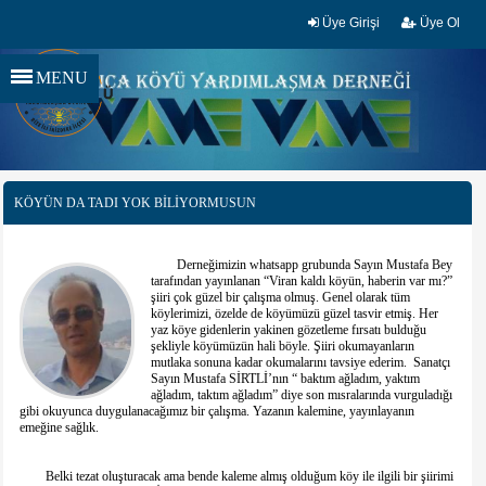
Üye Girişi
Üye Ol
MENU
KÖYÜN DA TADI YOK BİLİYORMUSUN
Derneğimizin whatsapp grubunda Sayın Mustafa Bey
tarafından yayınlanan “Viran kaldı köyün, haberin var mı?”
şiiri çok güzel bir çalışma olmuş. Genel olarak tüm
köylerimizi, özelde de köyümüzü güzel tasvir etmiş. Her
yaz köye gidenlerin yakinen gözetleme fırsatı bulduğu
şekliyle köyümüzün hali böyle. Şiiri okumayanların
mutlaka sonuna kadar okumalarını tavsiye ederim. Sanatçı
Sayın Mustafa SİRTLİ’nın “ baktım ağladım, yaktım
ağladım, taktım ağladım” diye son mısralarında vurguladığı
gibi okuyunca duygulanacağımız bir çalışma. Yazanın kalemine, yayınlayanın
emeğine sağlık.
Belki tezat oluşturacak ama bende kaleme almış olduğum köy ile ilgili bir şiirimi