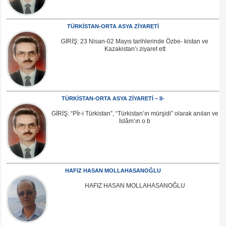
TÜRKİSTAN-ORTA ASYA ZİYARETİ
GİRİŞ: 23 Nisan-02 Mayıs tarihlerinde Özbe- kistan ve
Kazakistan’ı ziyaret ett
TÜRKİSTAN-ORTA ASYA ZİYARETİ – II-
GİRİŞ: “Pîr-i Türkistan”, “Türkistan’ın mürşidi” olarak anılan ve
İslâm’ın o b
HAFIZ HASAN MOLLAHASANOĞLU
HAFIZ HASAN MOLLAHASANOĞLU