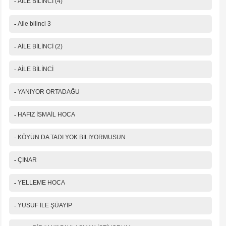
-
AİLE BİLİNCİ (4)
-
Aile bilinci 3
-
AİLE BİLİNCİ (2)
-
AİLE BİLİNCİ
-
YANIYOR ORTADAĞU
-
HAFIZ İSMAİL HOCA
-
KÖYÜN DA TADI YOK BİLİYORMUSUN
-
ÇINAR
-
YELLEME HOCA
-
YUSUF İLE ŞÜAYİP